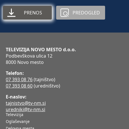
PRENOS
PREDOGLED
TELEVIZIJA NOVO MESTO d.o.o.
Podbevškova ulica 12
8000 Novo mesto
Telefon:
07 393 08 76
(tajništvo)
07 393 08 60
(uredništvo)
E-naslov:
tajnistvo@tv-nm.si
uredniki@tv-nm.si
Televizija
Oglaševanje
Delovna mesta