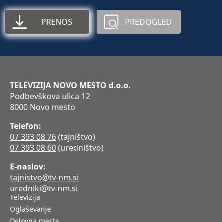
PRENOS
PREDOGLED
TELEVIZIJA NOVO MESTO d.o.o.
Podbevškova ulica 12
8000 Novo mesto
Telefon:
07 393 08 76
(tajništvo)
07 393 08 60
(uredništvo)
E-naslov:
tajnistvo@tv-nm.si
uredniki@tv-nm.si
Televizija
Oglaševanje
Delovna mesta