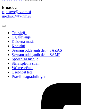
E-naslov:
tajnistvo@tv-nm.si
uredniki@tv-nm.si
Televizija
Oglaševanje
Delovna mesta
Kontakti
Seznam oddajanih del – SAZAS
Seznam oddajanih del – ZAMP
Spored za medije
Stara spletna stran
Vaš mesečnik
Osebnost leta
Pravila nagradnih iger