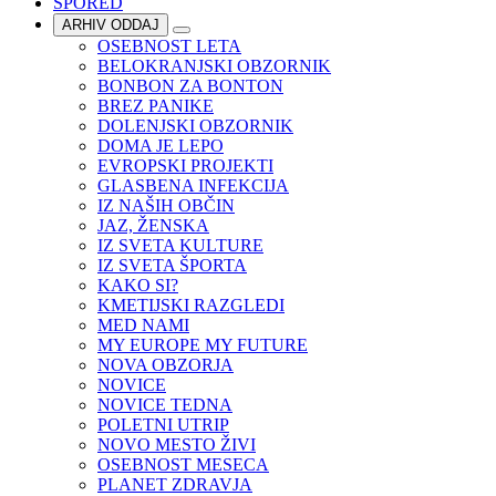
SPORED
ARHIV ODDAJ
OSEBNOST LETA
BELOKRANJSKI OBZORNIK
BONBON ZA BONTON
BREZ PANIKE
DOLENJSKI OBZORNIK
DOMA JE LEPO
EVROPSKI PROJEKTI
GLASBENA INFEKCIJA
IZ NAŠIH OBČIN
JAZ, ŽENSKA
IZ SVETA KULTURE
IZ SVETA ŠPORTA
KAKO SI?
KMETIJSKI RAZGLEDI
MED NAMI
MY EUROPE MY FUTURE
NOVA OBZORJA
NOVICE
NOVICE TEDNA
POLETNI UTRIP
NOVO MESTO ŽIVI
OSEBNOST MESECA
PLANET ZDRAVJA