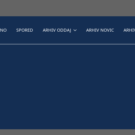
LNO
SPORED
ARHIV ODDAJ
ARHIV NOVIC
ARHI