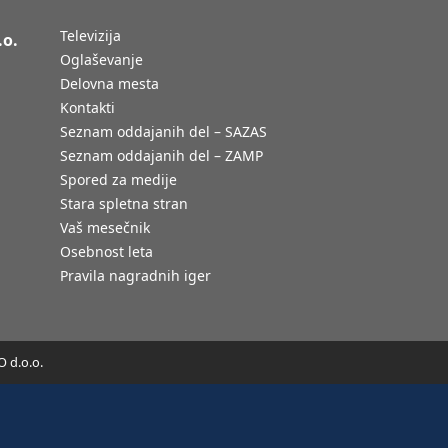
Televizija
.o.
Oglaševanje
Delovna mesta
Kontakti
Seznam oddajanih del – SAZAS
Seznam oddajanih del – ZAMP
Spored za medije
Stara spletna stran
Vaš mesečnik
Osebnost leta
Pravila nagradnih iger
 d.o.o.