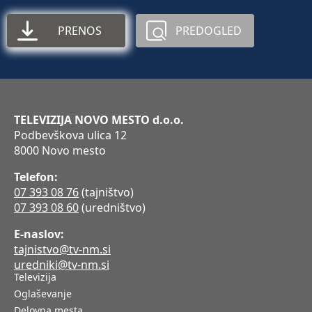
PRENOS
PREDOGLED
TELEVIZIJA NOVO MESTO d.o.o.
Podbevškova ulica 12
8000 Novo mesto
Telefon:
07 393 08 76
(tajništvo)
07 393 08 60
(uredništvo)
E-naslov:
tajnistvo@tv-nm.si
uredniki@tv-nm.si
Televizija
Oglaševanje
Delovna mesta