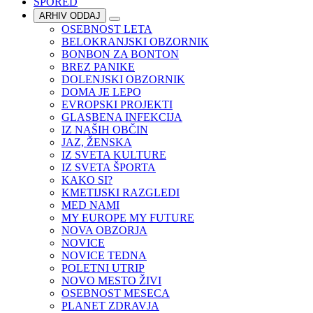
SPORED
ARHIV ODDAJ
OSEBNOST LETA
BELOKRANJSKI OBZORNIK
BONBON ZA BONTON
BREZ PANIKE
DOLENJSKI OBZORNIK
DOMA JE LEPO
EVROPSKI PROJEKTI
GLASBENA INFEKCIJA
IZ NAŠIH OBČIN
JAZ, ŽENSKA
IZ SVETA KULTURE
IZ SVETA ŠPORTA
KAKO SI?
KMETIJSKI RAZGLEDI
MED NAMI
MY EUROPE MY FUTURE
NOVA OBZORJA
NOVICE
NOVICE TEDNA
POLETNI UTRIP
NOVO MESTO ŽIVI
OSEBNOST MESECA
PLANET ZDRAVJA