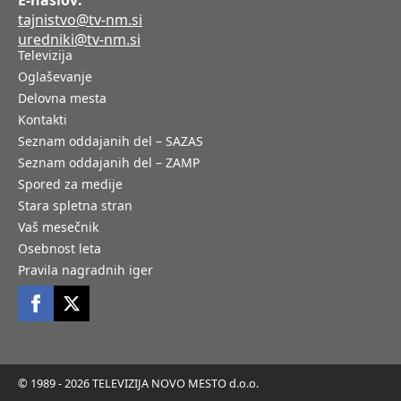
E-naslov:
tajnistvo@tv-nm.si
uredniki@tv-nm.si
Televizija
Oglaševanje
Delovna mesta
Kontakti
Seznam oddajanih del – SAZAS
Seznam oddajanih del – ZAMP
Spored za medije
Stara spletna stran
Vaš mesečnik
Osebnost leta
Pravila nagradnih iger
© 1989 - 2026 TELEVIZIJA NOVO MESTO d.o.o.