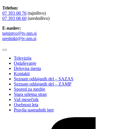
Telefon:
07 393 08 76
(tajništvo)
07 393 08 60
(uredništvo)
E-naslov:
tajnistvo@tv-nm.si
uredniki@tv-nm.si
Televizija
Oglaševanje
Delovna mesta
Kontakti
Seznam oddajanih del – SAZAS
Seznam oddajanih del – ZAMP
Spored za medije
Stara spletna stran
Vaš mesečnik
Osebnost leta
Pravila nagradnih iger