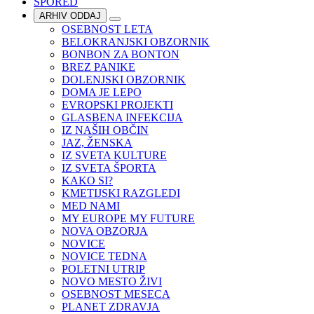
SPORED
ARHIV ODDAJ
OSEBNOST LETA
BELOKRANJSKI OBZORNIK
BONBON ZA BONTON
BREZ PANIKE
DOLENJSKI OBZORNIK
DOMA JE LEPO
EVROPSKI PROJEKTI
GLASBENA INFEKCIJA
IZ NAŠIH OBČIN
JAZ, ŽENSKA
IZ SVETA KULTURE
IZ SVETA ŠPORTA
KAKO SI?
KMETIJSKI RAZGLEDI
MED NAMI
MY EUROPE MY FUTURE
NOVA OBZORJA
NOVICE
NOVICE TEDNA
POLETNI UTRIP
NOVO MESTO ŽIVI
OSEBNOST MESECA
PLANET ZDRAVJA