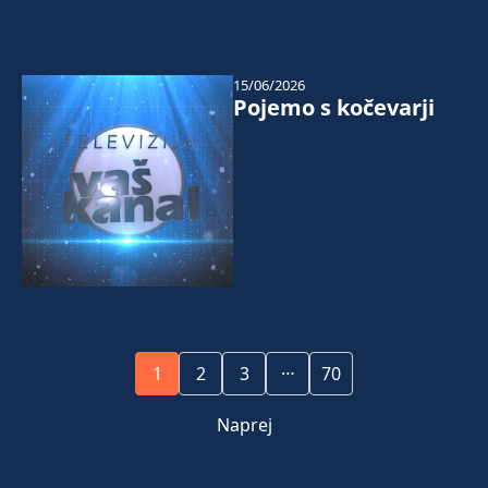
15/06/2026
Pojemo s kočevarji
…
1
2
3
70
Naprej