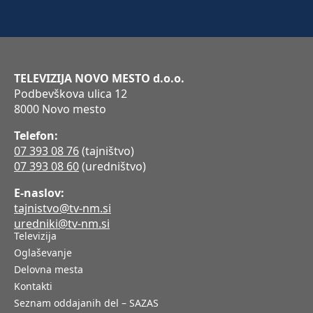
TELEVIZIJA NOVO MESTO d.o.o.
Podbevškova ulica 12
8000 Novo mesto
Telefon:
07 393 08 76
(tajništvo)
07 393 08 60
(uredništvo)
E-naslov:
tajnistvo@tv-nm.si
uredniki@tv-nm.si
Televizija
Oglaševanje
Delovna mesta
Kontakti
Seznam oddajanih del – SAZAS