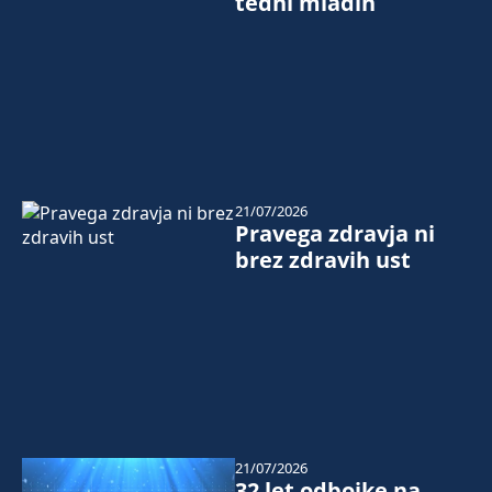
tedni mladih
21/07/2026
Pravega zdravja ni
brez zdravih ust
21/07/2026
32 let odbojke na