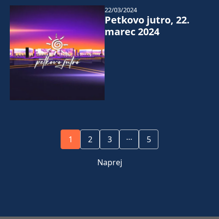
22/03/2024
Petkovo jutro, 22.
marec 2024
…
1
2
3
5
Naprej