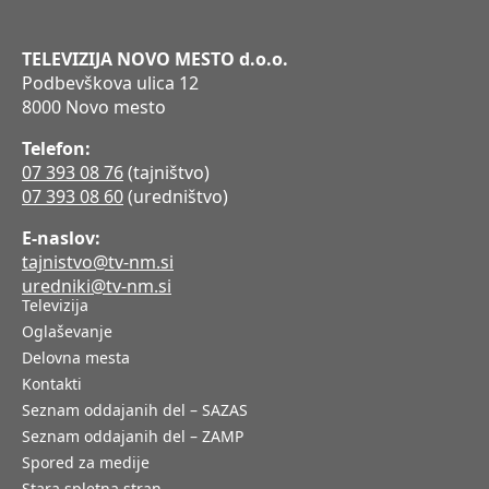
TELEVIZIJA NOVO MESTO d.o.o.
Podbevškova ulica 12
8000 Novo mesto
Telefon:
07 393 08 76
(tajništvo)
07 393 08 60
(uredništvo)
E-naslov:
tajnistvo@tv-nm.si
uredniki@tv-nm.si
Televizija
Oglaševanje
Delovna mesta
Kontakti
Seznam oddajanih del – SAZAS
Seznam oddajanih del – ZAMP
Spored za medije
Stara spletna stran