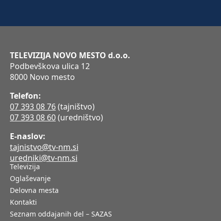
TELEVIZIJA NOVO MESTO d.o.o.
Podbevškova ulica 12
8000 Novo mesto
Telefon:
07 393 08 76
(tajništvo)
07 393 08 60
(uredništvo)
E-naslov:
tajnistvo@tv-nm.si
uredniki@tv-nm.si
Televizija
Oglaševanje
Delovna mesta
Kontakti
Seznam oddajanih del – SAZAS