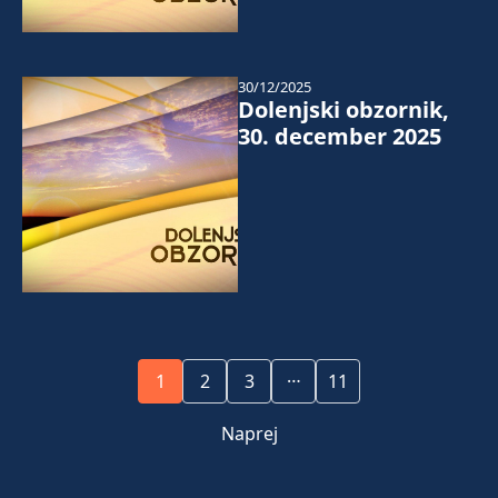
30/12/2025
Dolenjski obzornik,
30. december 2025
…
1
2
3
11
Naprej