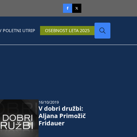
V POLETNI UTRIP
OSEBNOST LETA 2025
Search
for:
16/10/2019
V dobri družbi:
Aljana Primožič
Fridauer