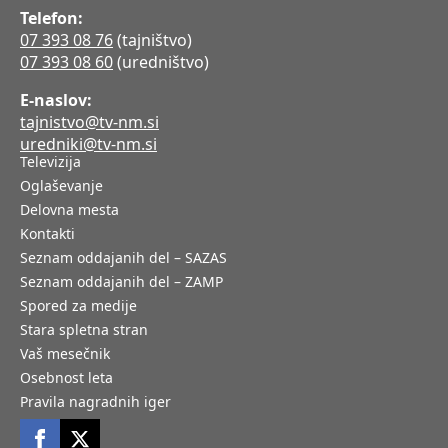
Telefon:
07 393 08 76
(tajništvo)
07 393 08 60
(uredništvo)
E-naslov:
tajnistvo@tv-nm.si
uredniki@tv-nm.si
Televizija
Oglaševanje
Delovna mesta
Kontakti
Seznam oddajanih del – SAZAS
Seznam oddajanih del – ZAMP
Spored za medije
Stara spletna stran
Vaš mesečnik
Osebnost leta
Pravila nagradnih iger