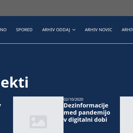
LNO
SPORED
ARHIV ODDAJ
ARHIV NOVIC
ARHI
ekti
02/10/2020
v
Dezinformacije
med pandemijo
v digitalni dobi