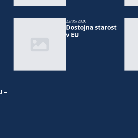
22/05/2020
Dostojna starost
v EU
U –