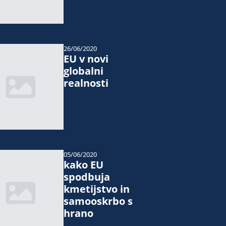
26/06/2020
EU v novi
globalni
realnosti
05/06/2020
kako EU
spodbuja
kmetijstvo in
samooskrbo s
hrano