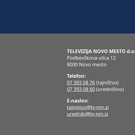
TELEVIZIJA NOVO MESTO d.o
Podbevškova ulica 12
8000 Novo mesto
Telefon:
07 393 08 76
(tajništvo)
07 393 08 60
(uredništvo)
E-naslov:
tajnistvo@tv-nm.si
uredniki@tv-nm.si