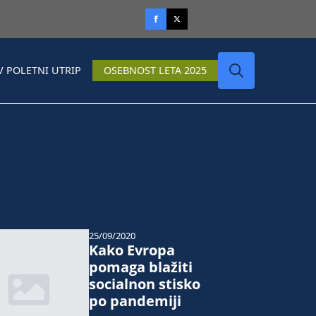
V POLETNI UTRIP
OSEBNOST LETA 2025
Search
for:
25/09/2020
Kako Evropa
pomaga blažiti
socialnon stisko
po pandemiji