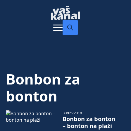
Search
for:
Bonbon za
bonton
30/05/2018
Bonbon za bonton
– bonton na plaži