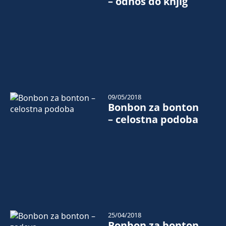
– odnos do knjig
09/05/2018
Bonbon za bonton
– celostna podoba
25/04/2018
Bonbon za bonton