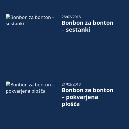
28/02/2018
Bonbon za bonton
– sestanki
21/02/2018
Bonbon za bonton
– pokvarjena
plošča