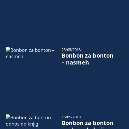
23/05/2018
Bonbon za bonton
– nasmeh
16/05/2018
Bonbon za bonton