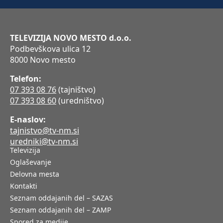
TELEVIZIJA NOVO MESTO d.o.o.
Podbevškova ulica 12
8000 Novo mesto
Telefon:
07 393 08 76
(tajništvo)
07 393 08 60
(uredništvo)
E-naslov:
tajnistvo@tv-nm.si
uredniki@tv-nm.si
Televizija
Oglaševanje
Delovna mesta
Kontakti
Seznam oddajanih del – SAZAS
Seznam oddajanih del – ZAMP
Spored za medije