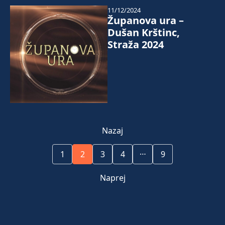
11/12/2024
Županova ura –
Dušan Krštinc,
Straža 2024
Nazaj
…
1
2
3
4
9
Naprej