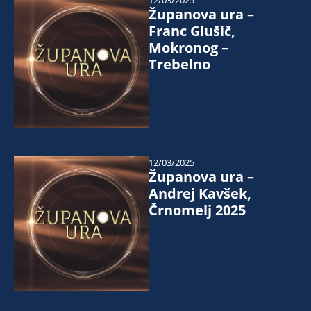
12/03/2025
Županova ura –
Franc Glušič,
Mokronog –
Trebelno
12/03/2025
Županova ura –
Andrej Kavšek,
Črnomelj 2025