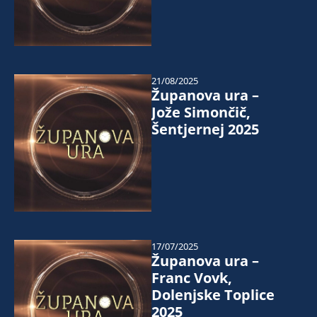
21/08/2025
Županova ura –
Jože Simončič,
Šentjernej 2025
17/07/2025
Županova ura –
Franc Vovk,
Dolenjske Toplice
2025