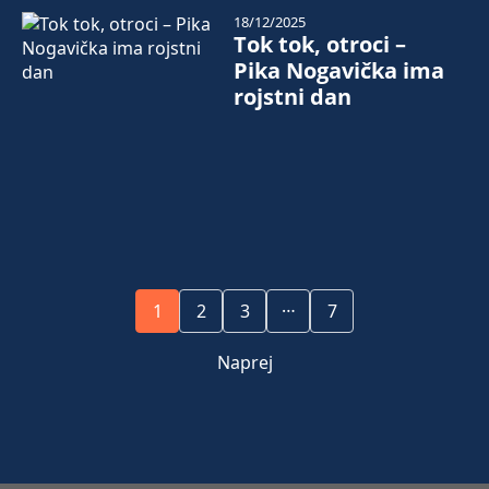
18/12/2025
Tok tok, otroci –
Pika Nogavička ima
rojstni dan
…
1
2
3
7
Naprej