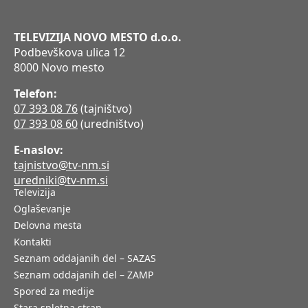
TELEVIZIJA NOVO MESTO d.o.o.
Podbevškova ulica 12
8000 Novo mesto
Telefon:
07 393 08 76
(tajništvo)
07 393 08 60
(uredništvo)
E-naslov:
tajnistvo@tv-nm.si
uredniki@tv-nm.si
Televizija
Oglaševanje
Delovna mesta
Kontakti
Seznam oddajanih del – SAZAS
Seznam oddajanih del – ZAMP
Spored za medije
Stara spletna stran