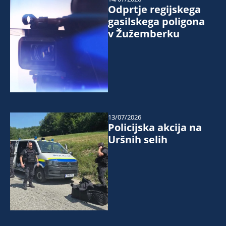
Odprtje regijskega
gasilskega poligona
v Žužemberku
13/07/2026
Policijska akcija na
Uršnih selih