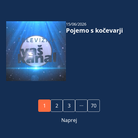
15/06/2026
Pojemo s kočevarji
…
1
2
3
70
Naprej