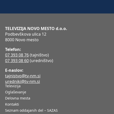
TELEVIZIJA NOVO MESTO d.o.o.
Podbevškova ulica 12
8000 Novo mesto
Telefon:
07 393 08 76
(tajništvo)
07 393 08 60
(uredništvo)
E-naslov:
tajnistvo@tv-nm.si
uredniki@tv-nm.si
Televizija
Oglaševanje
Delovna mesta
Kontakti
Seznam oddajanih del – SAZAS