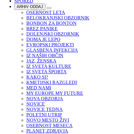
SPORED
ARHIV ODDAJ
OSEBNOST LETA
BELOKRANJSKI OBZORNIK
BONBON ZA BONTON
BREZ PANIKE
DOLENJSKI OBZORNIK
DOMA JE LEPO
EVROPSKI PROJEKTI
GLASBENA INFEKCIJA
IZ NAŠIH OBČIN
JAZ, ŽENSKA
IZ SVETA KULTURE
IZ SVETA ŠPORTA
KAKO SI?
KMETIJSKI RAZGLEDI
MED NAMI
MY EUROPE MY FUTURE
NOVA OBZORJA
NOVICE
NOVICE TEDNA
POLETNI UTRIP
NOVO MESTO ŽIVI
OSEBNOST MESECA
PLANET ZDRAVJA