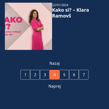
22/01/2024
Kako si? – Klara
Ramovš
Nazaj
1
2
3
4
5
6
7
Naprej