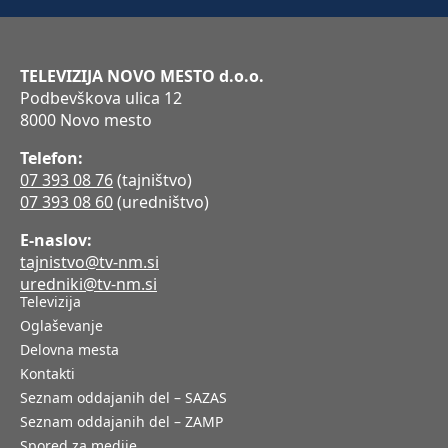
TELEVIZIJA NOVO MESTO d.o.o.
Podbevškova ulica 12
8000 Novo mesto
Telefon:
07 393 08 76
(tajništvo)
07 393 08 60
(uredništvo)
E-naslov:
tajnistvo@tv-nm.si
uredniki@tv-nm.si
Televizija
Oglaševanje
Delovna mesta
Kontakti
Seznam oddajanih del – SAZAS
Seznam oddajanih del – ZAMP
Spored za medije