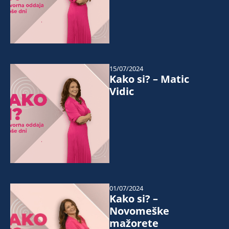
15/07/2024
Kako si? – Matic
Vidic
01/07/2024
Kako si? –
Novomeške
mažorete