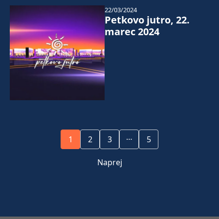
22/03/2024
Petkovo jutro, 22.
marec 2024
…
1
2
3
5
Naprej