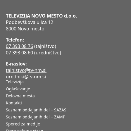
TELEVIZIJA NOVO MESTO d.o.o.
Podbevškova ulica 12
8000 Novo mesto
Telefon:
07 393 08 76
(tajništvo)
07 393 08 60
(uredništvo)
E-naslov:
tajnistvo@tv-nm.si
uredniki@tv-nm.si
Televizija
Oglaševanje
Delovna mesta
Kontakti
Seznam oddajanih del – SAZAS
Seznam oddajanih del – ZAMP
Spored za medije
Stara spletna stran