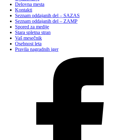
Delovna mesta
Kontakti
Seznam oddajanih del – SAZAS
Seznam oddajanih del – ZAMP
Spored za medije
Stara spletna stran
Vaš mesečnik
Osebnost leta
Pravila nagradnih iger