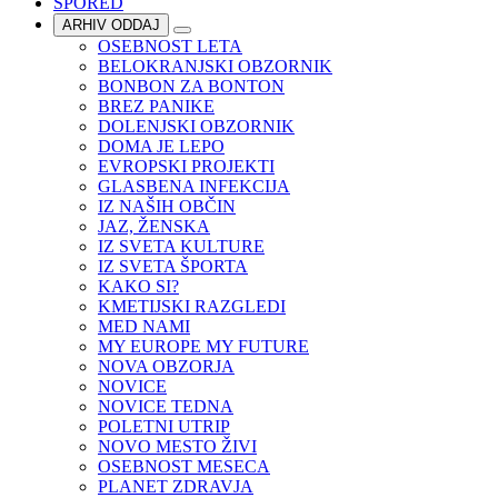
SPORED
ARHIV ODDAJ
OSEBNOST LETA
BELOKRANJSKI OBZORNIK
BONBON ZA BONTON
BREZ PANIKE
DOLENJSKI OBZORNIK
DOMA JE LEPO
EVROPSKI PROJEKTI
GLASBENA INFEKCIJA
IZ NAŠIH OBČIN
JAZ, ŽENSKA
IZ SVETA KULTURE
IZ SVETA ŠPORTA
KAKO SI?
KMETIJSKI RAZGLEDI
MED NAMI
MY EUROPE MY FUTURE
NOVA OBZORJA
NOVICE
NOVICE TEDNA
POLETNI UTRIP
NOVO MESTO ŽIVI
OSEBNOST MESECA
PLANET ZDRAVJA