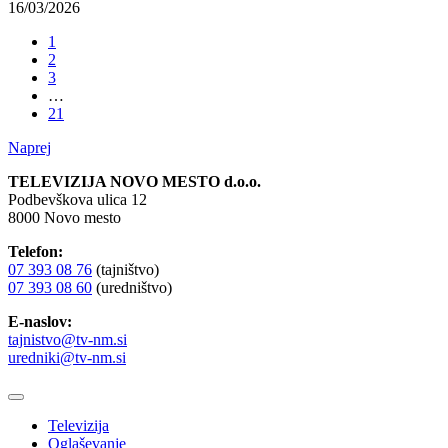
16/03/2026
1
2
3
…
21
Naprej
TELEVIZIJA NOVO MESTO d.o.o.
Podbevškova ulica 12
8000 Novo mesto
Telefon:
07 393 08 76
(tajništvo)
07 393 08 60
(uredništvo)
E-naslov:
tajnistvo@tv-nm.si
uredniki@tv-nm.si
Televizija
Oglaševanje