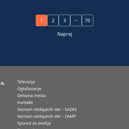
…
1
2
3
70
Naprej
Televizija
.o.
Oglaševanje
Delovna mesta
Kontakti
Seznam oddajanih del – SAZAS
Seznam oddajanih del – ZAMP
Spored za medije