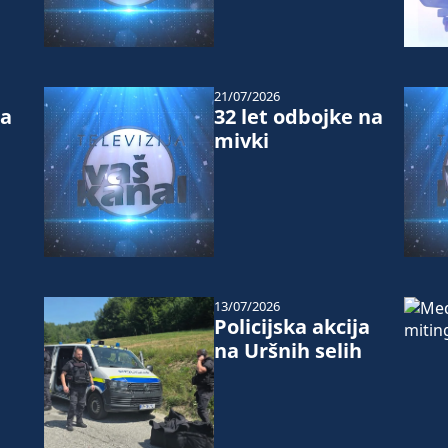
21/07/2026
ja
32 let odbojke na
h
mivki
13/07/2026
Policijska akcija
na Uršnih selih