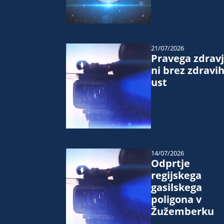
21/07/2026
Pravega zdrav
ni brez zdravi
ust
14/07/2026
Odprtje
regijskega
gasilskega
poligona v
Žužemberku