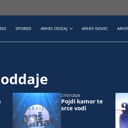
LNO
SPORED
ARHIV ODDAJ
ARHIV NOVIC
ARHI
 oddaje
27/07/2026
a
Pojdi kamor te
srce vodi