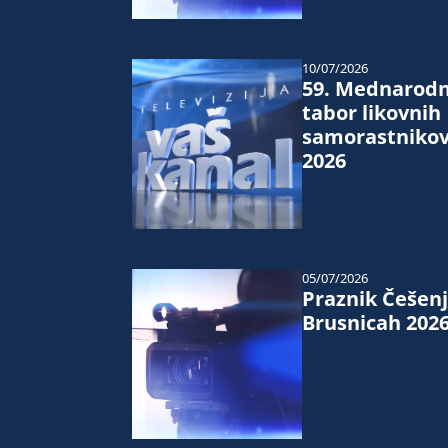
10/07/2026
59. Mednarodn
tabor likovnih
samorastniko
2026
05/07/2026
Praznik Češenj
Brusnicah 202