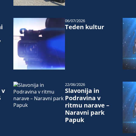
06/07/2026
i
Teden kultur
v
22/06/2026
 v
Slavonija in
6
Podravina v
ritmu narave –
Naravni park
Papuk