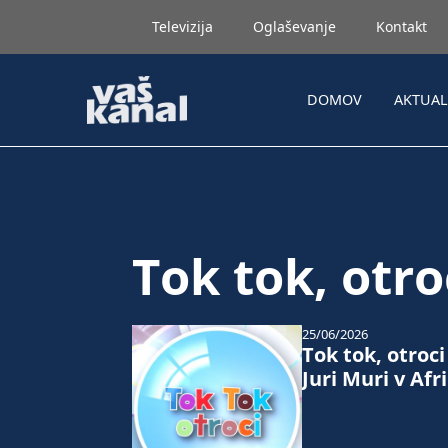
Televizija
Oglaševanje
Kontakt
DOMOV
AKTUA
Tok tok, otro
25/06/2026
Tok tok, otroci
Juri Muri v Afri