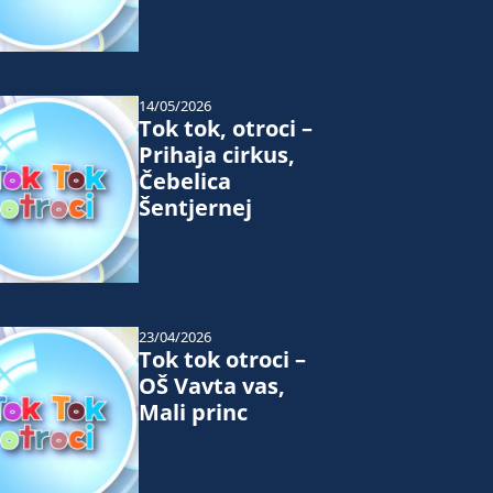
14/05/2026
Tok tok, otroci –
Prihaja cirkus,
Čebelica
Šentjernej
23/04/2026
Tok tok otroci –
OŠ Vavta vas,
Mali princ