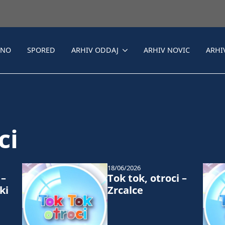
LNO
SPORED
ARHIV ODDAJ
ARHIV NOVIC
ARHI
ci
18/06/2026
 –
Tok tok, otroci –
ki
Zrcalce