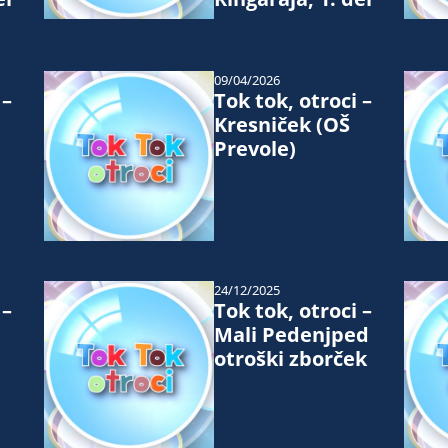
09/04/2026
 –
Tok tok, otroci –
Kresniček (OŠ
Prevole)
24/12/2025
 –
Tok tok, otroci –
Mali Pedenjped
otroški zborček