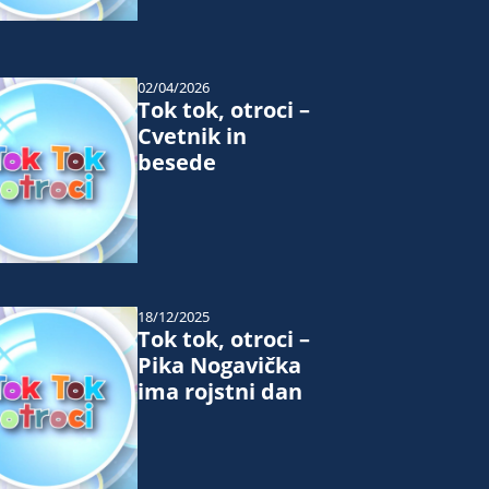
02/04/2026
Tok tok, otroci –
Cvetnik in
besede
18/12/2025
Tok tok, otroci –
Pika Nogavička
ima rojstni dan