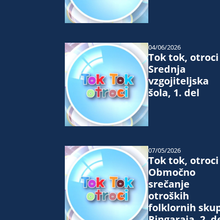
04/06/2026
Tok tok, otroci
Srednja
vzgojiteljska
šola, 1. del
07/05/2026
Tok tok, otroci
Območno
srečanje
otroških
folklornih sku
Ringaraja, 2. d