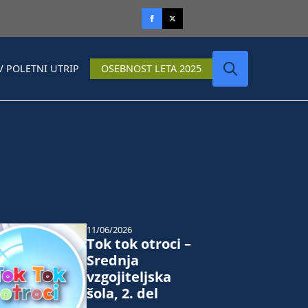
V POLETNI UTRIP
OSEBNOST LETA 2025
Search
for:
11/06/2026
Tok tok otroci –
Srednja
vzgojiteljska
šola, 2. del