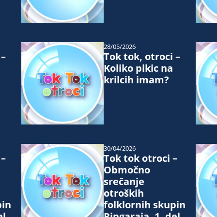
28/05/2026
 –
Tok tok, otroci –
Koliko pikic na
krilcih imam?
30/04/2026
 –
Tok tok otroci –
Območno
srečanje
otroških
pin
folklornih skupin
el
Ringaraja, 1. del