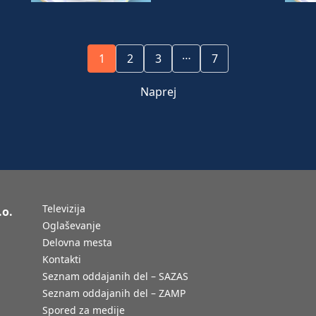
…
1
2
3
7
Naprej
Televizija
.o.
Oglaševanje
Delovna mesta
Kontakti
Seznam oddajanih del – SAZAS
Seznam oddajanih del – ZAMP
Spored za medije