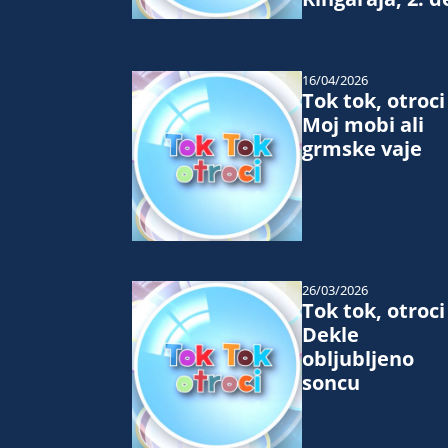
16/04/2026
Tok tok, otroci
Moj mobi ali
grmske vaje
26/03/2026
Tok tok, otroci
Dekle
obljubljeno
soncu