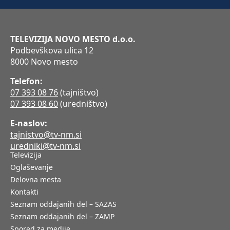
TELEVIZIJA NOVO MESTO d.o.o.
Podbevškova ulica 12
8000 Novo mesto
Telefon:
07 393 08 76
(tajništvo)
07 393 08 60
(uredništvo)
E-naslov:
tajnistvo@tv-nm.si
uredniki@tv-nm.si
Televizija
Oglaševanje
Delovna mesta
Kontakti
Seznam oddajanih del – SAZAS
Seznam oddajanih del – ZAMP
Spored za medije