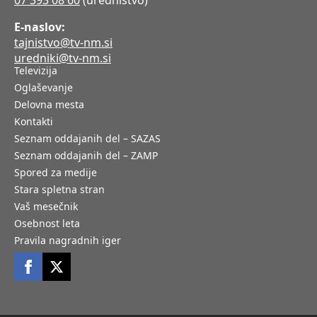
07 393 08 60
(uredništvo)
E-naslov:
tajnistvo@tv-nm.si
uredniki@tv-nm.si
Televizija
Oglaševanje
Delovna mesta
Kontakti
Seznam oddajanih del – SAZAS
Seznam oddajanih del – ZAMP
Spored za medije
Stara spletna stran
Vaš mesečnik
Osebnost leta
Pravila nagradnih iger