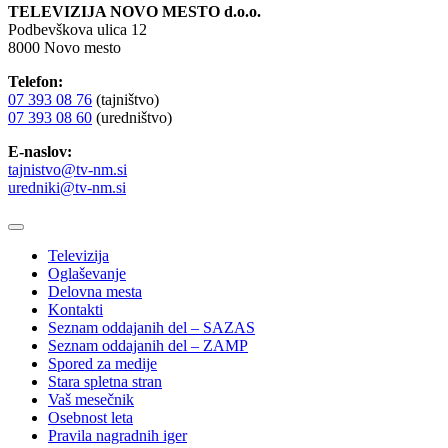
TELEVIZIJA NOVO MESTO d.o.o.
Podbevškova ulica 12
8000 Novo mesto
Telefon:
07 393 08 76
(tajništvo)
07 393 08 60
(uredništvo)
E-naslov:
tajnistvo@tv-nm.si
uredniki@tv-nm.si
Televizija
Oglaševanje
Delovna mesta
Kontakti
Seznam oddajanih del – SAZAS
Seznam oddajanih del – ZAMP
Spored za medije
Stara spletna stran
Vaš mesečnik
Osebnost leta
Pravila nagradnih iger