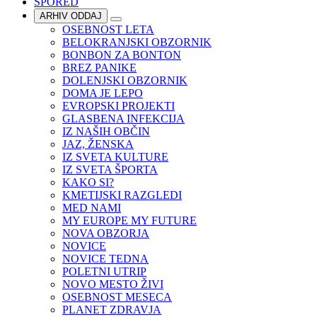
SPORED
ARHIV ODDAJ
OSEBNOST LETA
BELOKRANJSKI OBZORNIK
BONBON ZA BONTON
BREZ PANIKE
DOLENJSKI OBZORNIK
DOMA JE LEPO
EVROPSKI PROJEKTI
GLASBENA INFEKCIJA
IZ NAŠIH OBČIN
JAZ, ŽENSKA
IZ SVETA KULTURE
IZ SVETA ŠPORTA
KAKO SI?
KMETIJSKI RAZGLEDI
MED NAMI
MY EUROPE MY FUTURE
NOVA OBZORJA
NOVICE
NOVICE TEDNA
POLETNI UTRIP
NOVO MESTO ŽIVI
OSEBNOST MESECA
PLANET ZDRAVJA