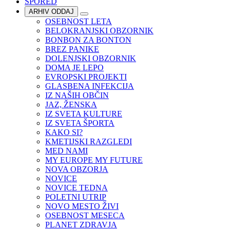
SPORED
ARHIV ODDAJ
OSEBNOST LETA
BELOKRANJSKI OBZORNIK
BONBON ZA BONTON
BREZ PANIKE
DOLENJSKI OBZORNIK
DOMA JE LEPO
EVROPSKI PROJEKTI
GLASBENA INFEKCIJA
IZ NAŠIH OBČIN
JAZ, ŽENSKA
IZ SVETA KULTURE
IZ SVETA ŠPORTA
KAKO SI?
KMETIJSKI RAZGLEDI
MED NAMI
MY EUROPE MY FUTURE
NOVA OBZORJA
NOVICE
NOVICE TEDNA
POLETNI UTRIP
NOVO MESTO ŽIVI
OSEBNOST MESECA
PLANET ZDRAVJA