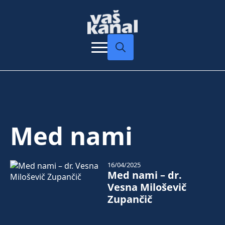
Search
for:
Med nami
16/04/2025
Med nami – dr.
Vesna Miloševič
Zupančič