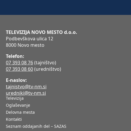
TELEVIZIJA NOVO MESTO d.o.o.
Podbevškova ulica 12
8000 Novo mesto
Telefon:
07 393 08 76
(tajništvo)
07 393 08 60
(uredništvo)
E-naslov:
tajnistvo@tv-nm.si
uredniki@tv-nm.si
Televizija
Oglaševanje
Delovna mesta
Kontakti
Seznam oddajanih del – SAZAS