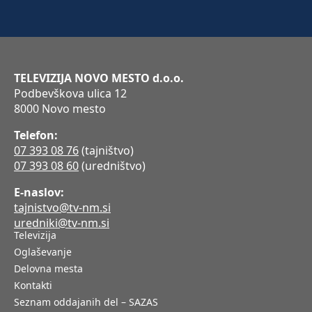
TELEVIZIJA NOVO MESTO d.o.o.
Podbevškova ulica 12
8000 Novo mesto
Telefon:
07 393 08 76
(tajništvo)
07 393 08 60
(uredništvo)
E-naslov:
tajnistvo@tv-nm.si
uredniki@tv-nm.si
Televizija
Oglaševanje
Delovna mesta
Kontakti
Seznam oddajanih del – SAZAS