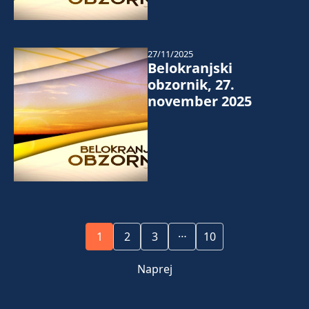
27/11/2025
Belokranjski
obzornik, 27.
november 2025
…
1
2
3
10
Naprej