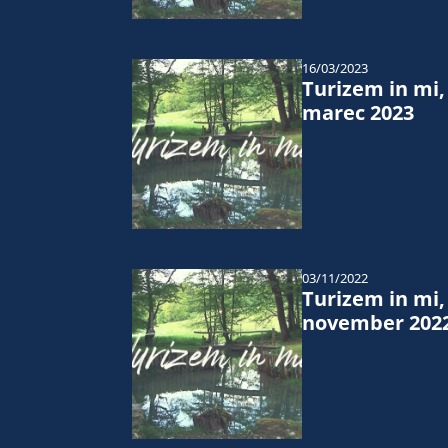
16/03/2023
Turizem in mi,
marec 2023
03/11/2022
Turizem in mi,
november 202