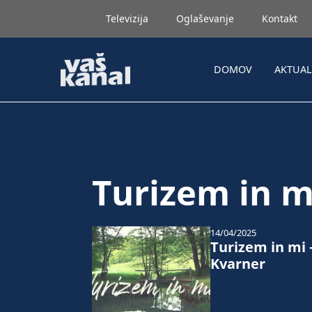
Televizija
Oglaševanje
Kontakt
DOMOV
AKTUA
Turizem in m
14/04/2025
Turizem in mi 
Kvarner