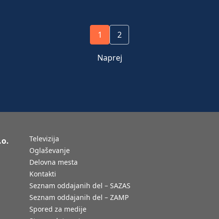
1
2
Naprej
Televizija
.o.
Oglaševanje
Delovna mesta
Kontakti
Seznam oddajanih del – SAZAS
Seznam oddajanih del – ZAMP
Spored za medije