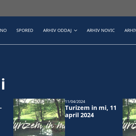
LNO
SPORED
ARHIV ODDAJ
ARHIV NOVIC
ARHI
i
11/04/2024
–
Turizem in mi, 11
april 2024