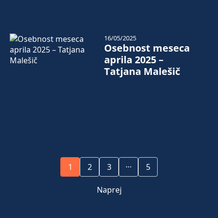
16/05/2025
Osebnost meseca
aprila 2025 –
Tatjana Malešič
…
1
2
3
5
Naprej