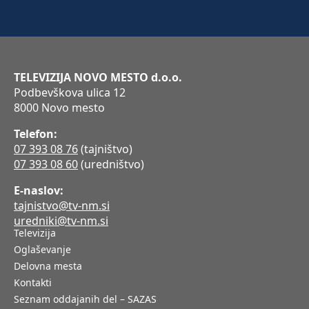
TELEVIZIJA NOVO MESTO d.o.o.
Podbevškova ulica 12
8000 Novo mesto
Telefon:
07 393 08 76
(tajništvo)
07 393 08 60
(uredništvo)
E-naslov:
tajnistvo@tv-nm.si
uredniki@tv-nm.si
Televizija
Oglaševanje
Delovna mesta
Kontakti
Seznam oddajanih del – SAZAS