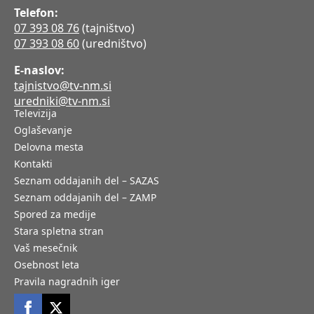
Telefon:
07 393 08 76
(tajništvo)
07 393 08 60
(uredništvo)
E-naslov:
tajnistvo@tv-nm.si
uredniki@tv-nm.si
Televizija
Oglaševanje
Delovna mesta
Kontakti
Seznam oddajanih del – SAZAS
Seznam oddajanih del – ZAMP
Spored za medije
Stara spletna stran
Vaš mesečnik
Osebnost leta
Pravila nagradnih iger