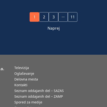
…
1
2
3
11
Naprej
Televizija
.o.
Oglaševanje
Delovna mesta
Kontakti
Seznam oddajanih del – SAZAS
Seznam oddajanih del – ZAMP
Spored za medije