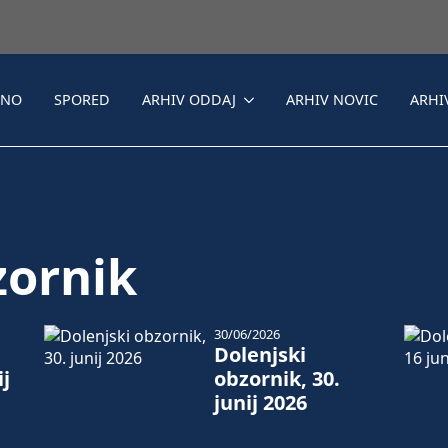
LNO
SPORED
ARHIV ODDAJ
ARHIV NOVIC
ARHI
zornik
30/06/2026
Dolenjski
ij
obzornik, 30.
junij 2026