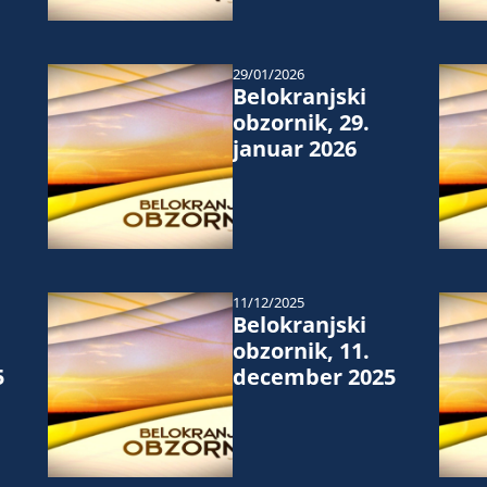
29/01/2026
Belokranjski
obzornik, 29.
januar 2026
11/12/2025
Belokranjski
obzornik, 11.
5
december 2025