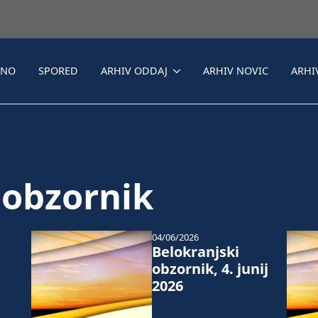
LNO
SPORED
ARHIV ODDAJ
ARHIV NOVIC
ARHI
 obzornik
04/06/2026
Belokranjski
obzornik, 4. junij
2026