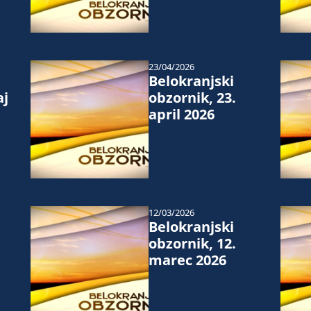
23/04/2026
Belokranjski
aj
obzornik, 23.
april 2026
12/03/2026
Belokranjski
obzornik, 12.
marec 2026