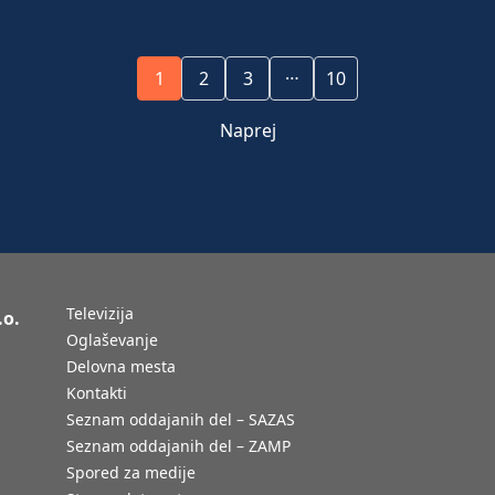
…
1
2
3
10
Naprej
Televizija
.o.
Oglaševanje
Delovna mesta
Kontakti
Seznam oddajanih del – SAZAS
Seznam oddajanih del – ZAMP
Spored za medije