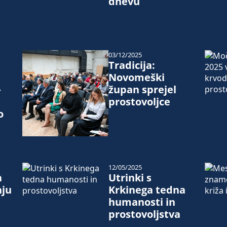
dnevu
03/12/2025
Tradicija:
Novomeški
–
župan sprejel
prostovoljce
o
12/05/2025
a
Utrinki s
nju
Krkinega tedna
humanosti in
prostovoljstva