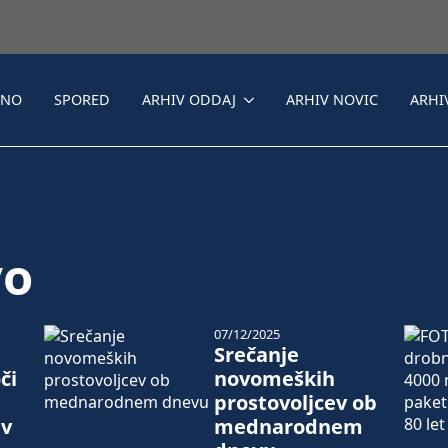
LNO
SPORED
ARHIV ODDAJ
ARHIV NOVIC
ARHI
vo
07/12/2025
Srečanje
či
novomeških
prostovoljcev ob
 v
mednarodnem