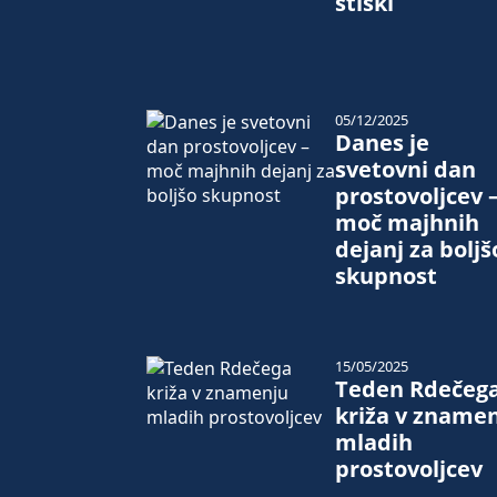
stiski
05/12/2025
Danes je
svetovni dan
prostovoljcev 
moč majhnih
dejanj za boljš
skupnost
15/05/2025
Teden Rdečeg
križa v zname
mladih
prostovoljcev