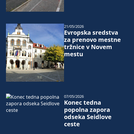
21/05/2026
Evropska sredstva
za prenovo mestne
tržnice v Novem
mestu
07/05/2026
Konec tedna
popolna zapora
odseka Seidlove
ceste