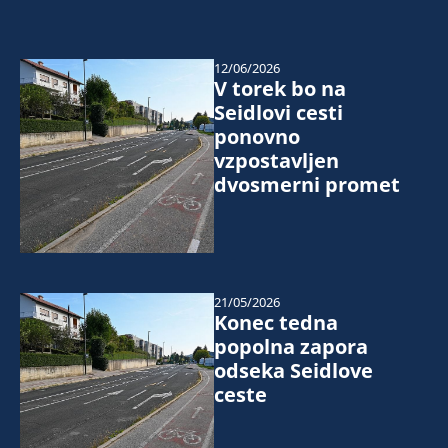
12/06/2026
V torek bo na
Seidlovi cesti
ponovno
vzpostavljen
dvosmerni promet
21/05/2026
Konec tedna
popolna zapora
odseka Seidlove
ceste