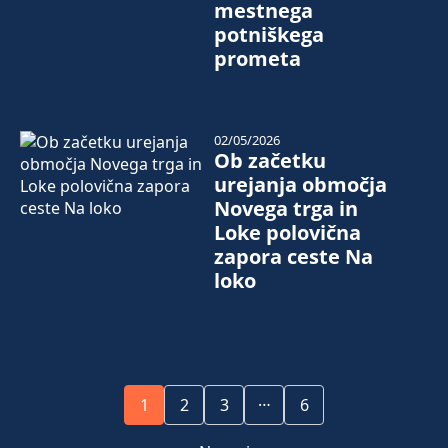
mestnega
potniškega
prometa
02/05/2026
Ob začetku
urejanja območja
Novega trga in
Loke polovična
zapora ceste Na
loko
…
1
2
3
6