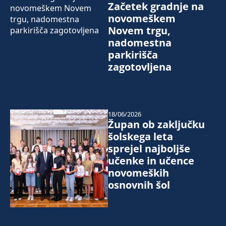
Začetek gradnje na
novomeškem
Novem trgu,
nadomestna
parkirišča
zagotovljena
18/06/2026
Župan ob zaključku
šolskega leta
sprejel najboljše
učenke in učence
novomeških
osnovnih šol